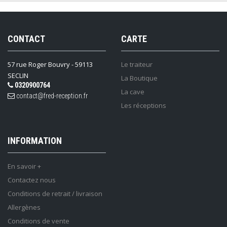
CONTACT
CARTE
57 rue Roger Bouvry - 59113
Le traiteur
SECLIN
La Boutique
0320900764
La cave
contact@fred-reception.fr
Les réceptions
INFORMATION
En savoir +
Contactez nous
Conditions de retrait / livraison
Allergènes
Conditions de vente