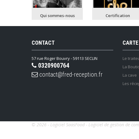
Qui sommes-nous
Certification
CONTACT
CARTE
57 rue Roger Bouvry - 59113 SECLIN
Le traite
0320900764
La Bouti
contact@fred-reception.fr
La cave
Les réce
© 2026 - Logiciel
SaasFood - Logiciel de gestion de co