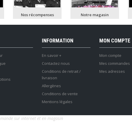
Nos récompenses
Notre magasin
INFORMATION
MON COMPTE
ur
En savoir +
Mon compte
que
Contactez nous
Mes commandes
Conditions de retrait /
Mes adresses
livraison
ptions
Allergènes
Conditions de vente
Mentions légales
mmande sur internet et en magasin