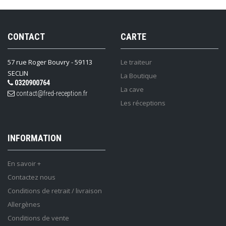
CONTACT
CARTE
57 rue Roger Bouvry - 59113
Le traiteur
SECLIN
La Boutique
0320900764
La cave
contact@fred-reception.fr
Les réceptions
INFORMATION
En savoir +
Contactez nous
Conditions de retrait / livraison
Allergènes
Conditions de vente