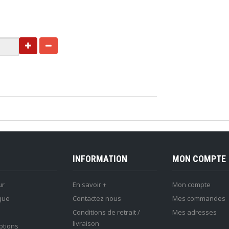
INFORMATION
MON COMPTE
ur
En savoir +
Mon compte
que
Contactez nous
Mes commandes
Conditions de retrait /
Mes adresses
livraison
ptions