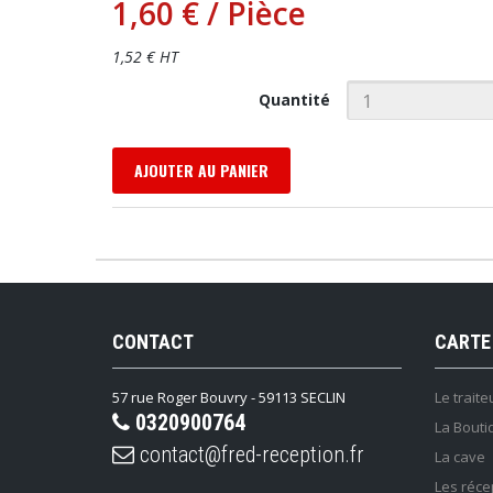
1,60 €
/ Pièce
1,52 € HT
Quantité
AJOUTER AU PANIER
CONTACT
CARTE
57 rue Roger Bouvry - 59113 SECLIN
Le traite
0320900764
La Bouti
contact@fred-reception.fr
La cave
Les réce