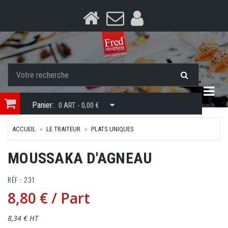
Togg
Panier:
0 ART. - 0,00 €
ACCUEIL
LE TRAITEUR
PLATS UNIQUES
MOUSSAKA D'AGNEAU
RÉF : 231
8,80 €
/ Part
8,34 € HT