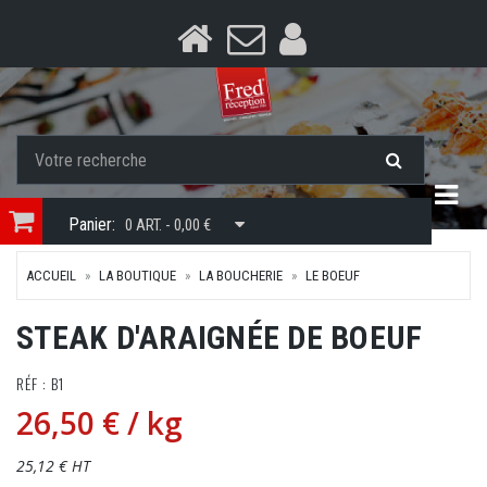
Togg
Panier:
0 ART. - 0,00 €
ACCUEIL
LA BOUTIQUE
LA BOUCHERIE
LE BOEUF
STEAK D'ARAIGNÉE DE BOEUF
RÉF : B1
26,50 €
/ kg
25,12 € HT