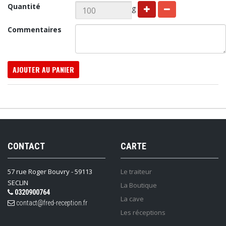
Quantité
g
Commentaires
AJOUTER AU PANIER
CONTACT
CARTE
57 rue Roger Bouvry - 59113
Le traiteur
SECLIN
La Boutique
0320900764
La cave
contact@fred-reception.fr
Les réceptions