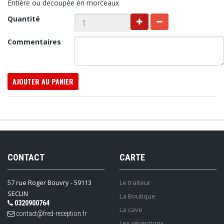
Entière ou decoupée en morceaux
Quantité
Commentaires
AJOUTER AU PANIER
CONTACT
CARTE
57 rue Roger Bouvry - 59113
Le traiteur
SECLIN
La Boutique
0320900764
La cave
contact@fred-reception.fr
Les réceptions