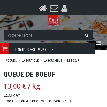
Togg
Panier:
0 ART. - 0,00 €
ACCUEIL
LA BOUTIQUE
LA BOUCHERIE
LE BOEUF
QUEUE DE BOEUF
13,00 €
/ kg
12,32 € HT
Produit vendu à l'unité. Poids moyen : 750 g