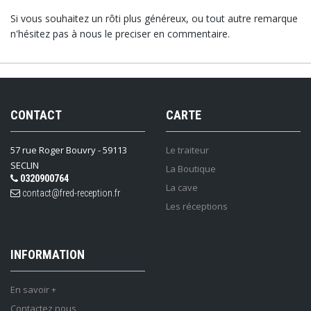
Si vous souhaitez un rôti plus généreux, ou tout autre remarque
n'hésitez pas à nous le preciser en commentaire.
CONTACT
CARTE
57 rue Roger Bouvry - 59113
Le traiteur
SECLIN
La Boutique
0320900764
La cave
contact@fred-reception.fr
Les réceptions
INFORMATION
En savoir +
Contactez nous