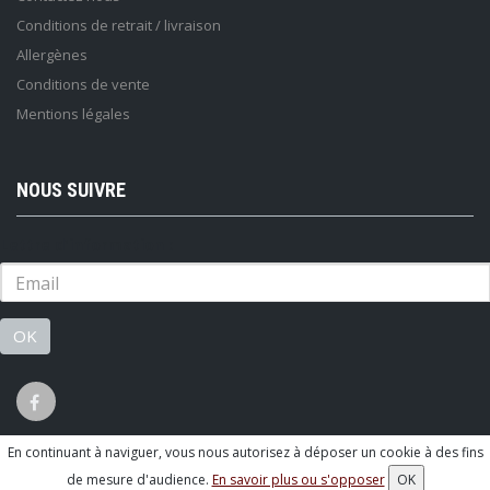
Conditions de retrait / livraison
Allergènes
Conditions de vente
Mentions légales
NOUS SUIVRE
Lettre d'information :
OK
En continuant à naviguer, vous nous autorisez à déposer un cookie à des fins
© 2026 - Logiciel
SaasFood - Logiciel de gestion de commande sur
de mesure d'audience.
En savoir plus ou s'opposer
OK
internet et en magasin