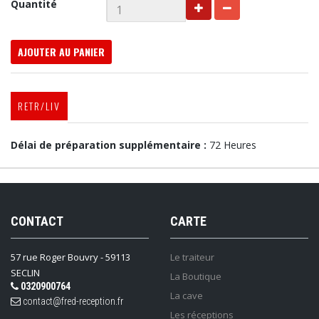
Quantité
AJOUTER AU PANIER
RETR/LIV
Délai de préparation supplémentaire :
72 Heures
CONTACT
CARTE
57 rue Roger Bouvry - 59113
Le traiteur
SECLIN
La Boutique
0320900764
La cave
contact@fred-reception.fr
Les réceptions