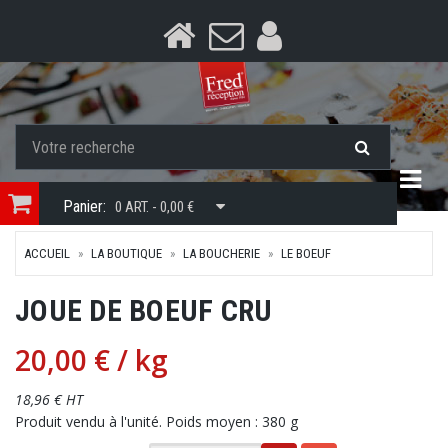
Togg
Panier:
0 ART. - 0,00 €
ACCUEIL
LA BOUTIQUE
LA BOUCHERIE
LE BOEUF
JOUE DE BOEUF CRU
20,00 €
/ kg
18,96 € HT
Produit vendu à l'unité. Poids moyen : 380 g