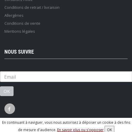
Conditions de retrait / livraison
Allergènes
Conditions de vente
Mentions légales
NOUS SUIVRE
Lettre d'information :
OK
En continuant à naviguer, vous nous autorisez à déposer un cookie à des fins
© 2026 - Logiciel
SaasFood - Logiciel de gestion de commande sur
de mesure d'audience.
En savoir plus ou s'opposer
OK