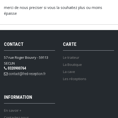
merci de nous preciser si vous la souhaitez plus ou moins
épaisse
CONTACT
CARTE
57 rue Roger Bouvry - 59113
Le traiteur
SECLIN
La Boutique
0320900764
La cave
contact@fred-reception.fr
Les réceptions
INFORMATION
En savoir +
Contactez nous