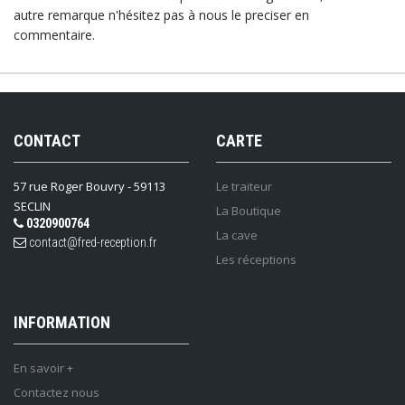
autre remarque n'hésitez pas à nous le preciser en
commentaire.
CONTACT
CARTE
57 rue Roger Bouvry - 59113
Le traiteur
SECLIN
La Boutique
0320900764
La cave
contact@fred-reception.fr
Les réceptions
INFORMATION
En savoir +
Contactez nous