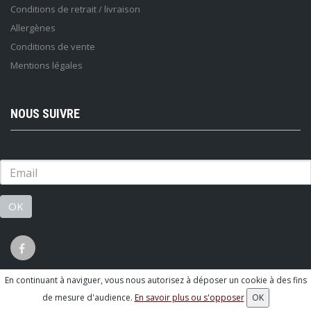
Conditions de retrait / livraison
Allergènes
Conditions de vente
Mentions légales
NOUS SUIVRE
Lettre d'information :
OK
En continuant à naviguer, vous nous autorisez à déposer un cookie à des fins
© 2026 - Logiciel
SaasFood - Logiciel de gestion de commande sur
de mesure d'audience.
En savoir plus ou s'opposer
OK
internet et en magasin