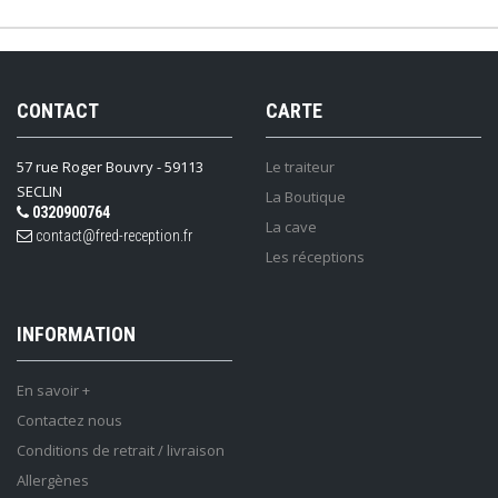
CONTACT
CARTE
57 rue Roger Bouvry - 59113
Le traiteur
SECLIN
La Boutique
0320900764
La cave
contact@fred-reception.fr
Les réceptions
INFORMATION
En savoir +
Contactez nous
Conditions de retrait / livraison
Allergènes