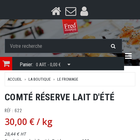
Togg
Panier:
0 ART. - 0,00 €
ACCUEIL
LA BOUTIQUE
LE FROMAGE
COMTÉ RÉSERVE LAIT D'ÉTÉ
RÉF : 622
30,00 €
/ kg
28,44 € HT