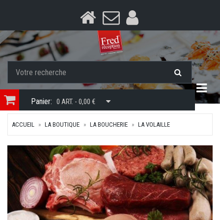
Togg
Panier:
0 ART. - 0,00 €
ACCUEIL
LA BOUTIQUE
LA BOUCHERIE
LA VOLAILLE