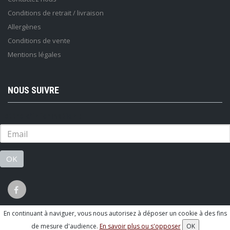
Conditions de retrait / livraison
Allergènes
Conditions de vente
Mentions légales
NOUS SUIVRE
Lettre d'information :
OK
En continuant à naviguer, vous nous autorisez à déposer un cookie à des fins
© 2026 - Logiciel
SaasFood - Logiciel de gestion de commande sur
de mesure d'audience.
En savoir plus ou s'opposer
OK