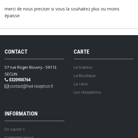
merci de nous preciser si vous la souhaitez plus ou moins
épaisse
CONTACT
CARTE
57 rue Roger Bouvry - 59113
Le traiteur
SECLIN
La Boutique
0320900764
La cave
contact@fred-reception.fr
Les réceptions
INFORMATION
En savoir +
Contactez nous