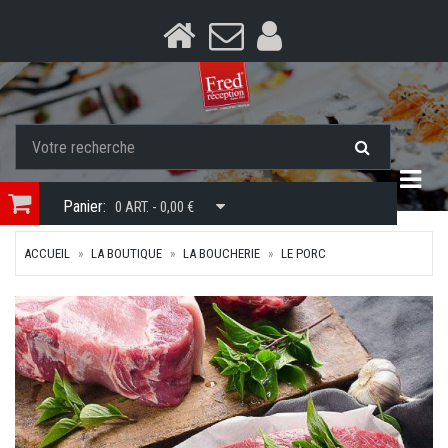
Togg
Panier:
0 ART. - 0,00 €
ACCUEIL
LA BOUTIQUE
LA BOUCHERIE
LE PORC