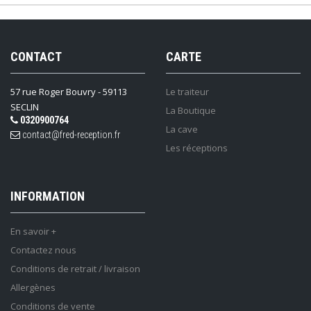
CONTACT
CARTE
57 rue Roger Bouvry - 59113
Le traiteur
SECLIN
La Boutique
0320900764
La cave
contact@fred-reception.fr
Les réceptions
INFORMATION
En savoir +
Contactez nous
Conditions de retrait / livraison
Allergènes
Conditions de vente