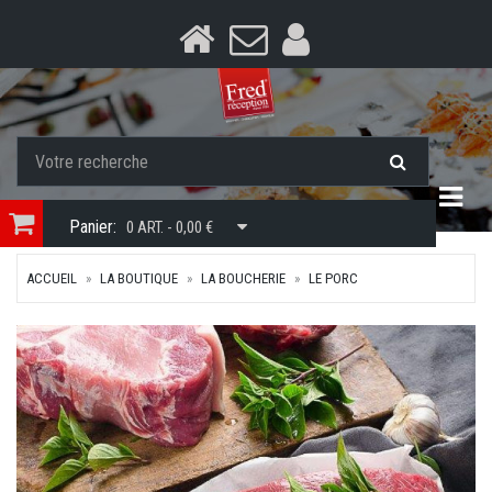
Togg
Panier:
0 ART. - 0,00 €
ACCUEIL
LA BOUTIQUE
LA BOUCHERIE
LE PORC