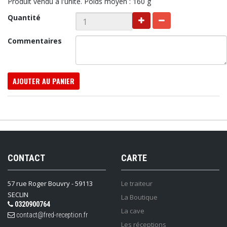
Produit vendu à l'unité. Poids moyen : 160 g
Quantité
Commentaires
AJOUTER AU PANIER
CONTACT
CARTE
57 rue Roger Bouvry - 59113
Le traiteur
SECLIN
La Boutique
0320900764
La cave
contact@fred-reception.fr
Les réceptions