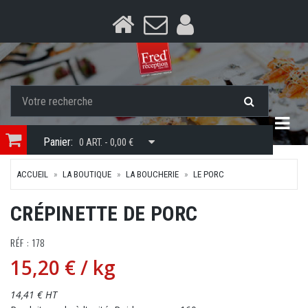
Togg
Panier:
0 ART. - 0,00 €
ACCUEIL
LA BOUTIQUE
LA BOUCHERIE
LE PORC
CRÉPINETTE DE PORC
RÉF : 178
15,20 €
/ kg
14,41 € HT