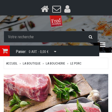
Togg
Panier:
0 ART. - 0,00 €
ACCUEIL
LA BOUTIQUE
LA BOUCHERIE
LE PORC