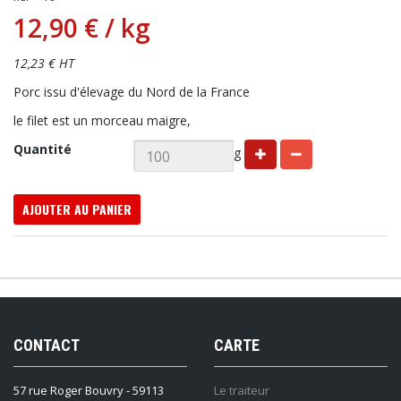
12,90 €
/ kg
12,23 € HT
Porc issu d'élevage du Nord de la France
le filet est un morceau maigre,
Quantité
g
AJOUTER AU PANIER
CONTACT
CARTE
57 rue Roger Bouvry - 59113
Le traiteur