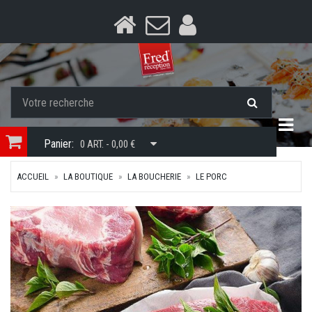
Togg
Panier:
0 ART. - 0,00 €
ACCUEIL
LA BOUTIQUE
LA BOUCHERIE
LE PORC