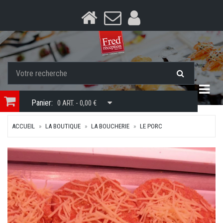
Togg
Panier:
0 ART. - 0,00 €
ACCUEIL
LA BOUTIQUE
LA BOUCHERIE
LE PORC