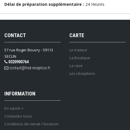
Délai de préparation supplémentaire :
24 Heures
CONTACT
CARTE
57 rue Roger Bouvry - 59113
Le traiteur
SECLIN
La Boutique
0320900764
La cave
contact@fred-reception.fr
Les réceptions
INFORMATION
En savoir +
Contactez nous
Conditions de retrait / livraison