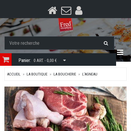
Togg
Panier:
0 ART. - 0,00 €
ACCUEIL
LA BOUTIQUE
LA BOUCHERIE
L'AGNEAU