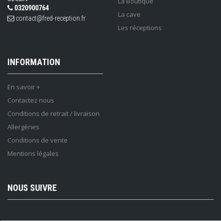
La Boutique
0320900764
La cave
contact@fred-reception.fr
Les réceptions
INFORMATION
En savoir +
Contactez nous
Conditions de retrait / livraison
Allergènes
Conditions de vente
Mentions légales
NOUS SUIVRE
Lettre d'information :