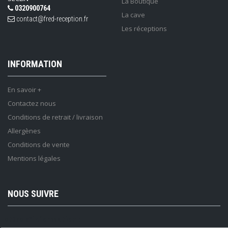
La Boutique
0320900764
La cave
contact@fred-reception.fr
Les réceptions
INFORMATION
En savoir +
Contactez nous
Conditions de retrait / livraison
Allergènes
Conditions de vente
Mentions légales
NOUS SUIVRE
Lettre d'information :