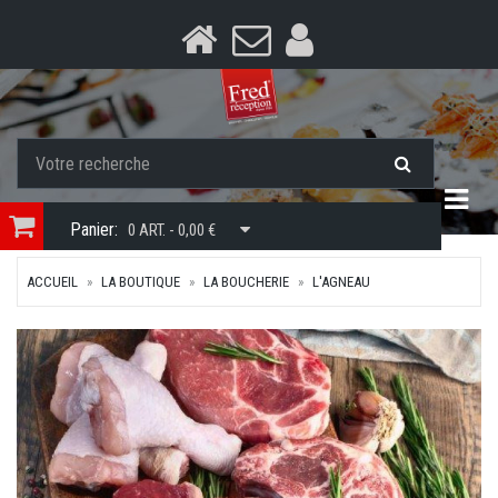
Togg
Panier:
0 ART. - 0,00 €
ACCUEIL
LA BOUTIQUE
LA BOUCHERIE
L'AGNEAU