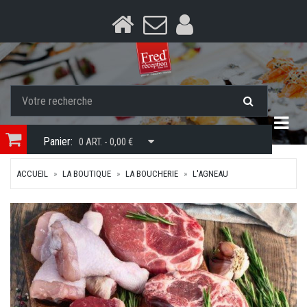
Togg
Panier:
0 ART. - 0,00 €
ACCUEIL
LA BOUTIQUE
LA BOUCHERIE
L'AGNEAU