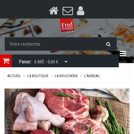
Togg
Panier:
0 ART. - 0,00 €
ACCUEIL
LA BOUTIQUE
LA BOUCHERIE
L'AGNEAU