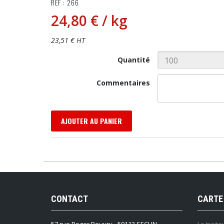
RÉF : 266
24,80 €
/ kg
23,51 € HT
Quantité
Commentaires
AJOUTER AU PANIER
CONTACT
CARTE