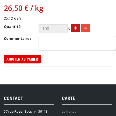
26,50 €
/ kg
25,12 € HT
Quantité
g
Commentaires
AJOUTER AU PANIER
CONTACT
CARTE
57 rue Roger Bouvry - 59113
Le traiteur