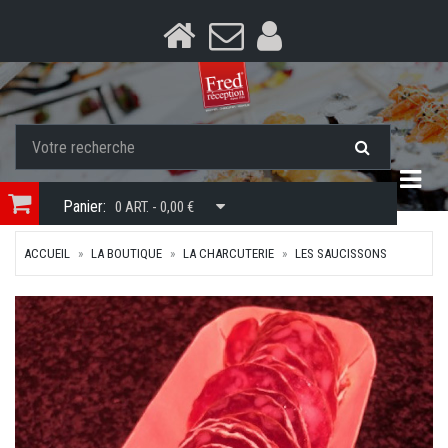
Togg
Panier:
0 ART. - 0,00 €
ACCUEIL
LA BOUTIQUE
LA CHARCUTERIE
LES SAUCISSONS