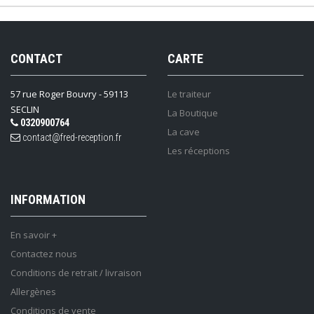
CONTACT
CARTE
57 rue Roger Bouvry - 59113
Le traiteur
SECLIN
La Boutique
0320900764
La cave
contact@fred-reception.fr
Les réceptions
INFORMATION
En savoir +
Contactez nous
Conditions de retrait / livraison
Allergènes
Conditions de vente