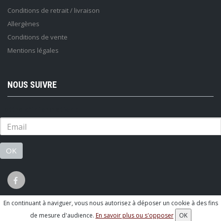
Conditions de retrait / livraison
Allergènes
Conditions de vente
Mentions légales
NOUS SUIVRE
Lettre d'information :
OK
En continuant à naviguer, vous nous autorisez à déposer un cookie à des fins
© 2026 - Logiciel
SaasFood - Logiciel de gestion de commande sur
de mesure d'audience.
En savoir plus ou s'opposer
OK
internet et en magasin