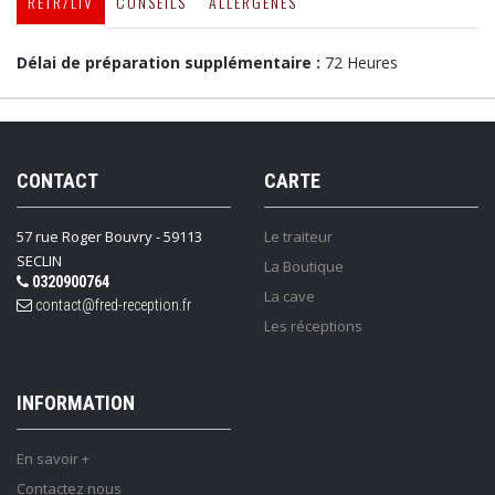
RETR/LIV
CONSEILS
ALLERGÈNES
Délai de préparation supplémentaire :
72 Heures
CONTACT
CARTE
57 rue Roger Bouvry - 59113
Le traiteur
SECLIN
La Boutique
0320900764
La cave
contact@fred-reception.fr
Les réceptions
INFORMATION
En savoir +
Contactez nous