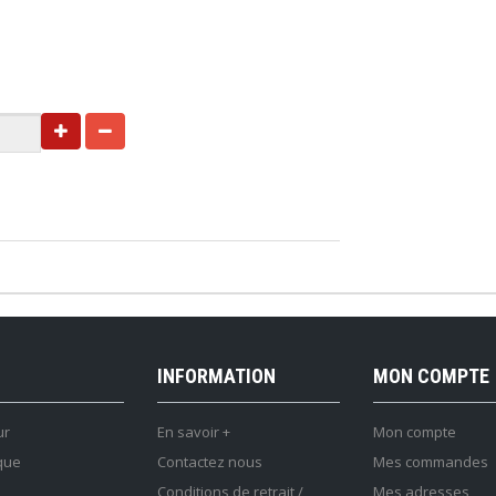
INFORMATION
MON COMPTE
ur
En savoir +
Mon compte
que
Contactez nous
Mes commandes
Conditions de retrait /
Mes adresses