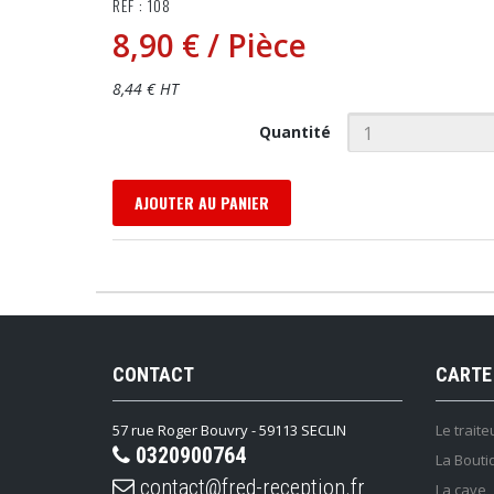
RÉF : 108
8,90 €
/ Pièce
8,44 € HT
Quantité
AJOUTER AU PANIER
CONTACT
CARTE
57 rue Roger Bouvry - 59113 SECLIN
Le traite
0320900764
La Bouti
contact@fred-reception.fr
La cave