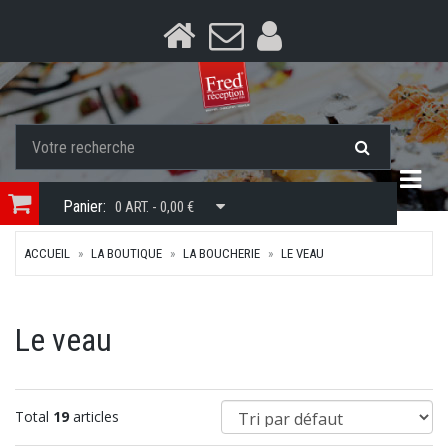
Togg
Panier:
0 ART. - 0,00 €
ACCUEIL
LA BOUTIQUE
LA BOUCHERIE
LE VEAU
Le veau
Total
19
articles