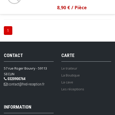
8,90 €
/ Pièce
1
CONTACT
CARTE
57 rue Roger Bouvry - 59113
Le traiteur
SECLIN
La Boutique
0320900764
La cave
contact@fred-reception.fr
Les réceptions
INFORMATION