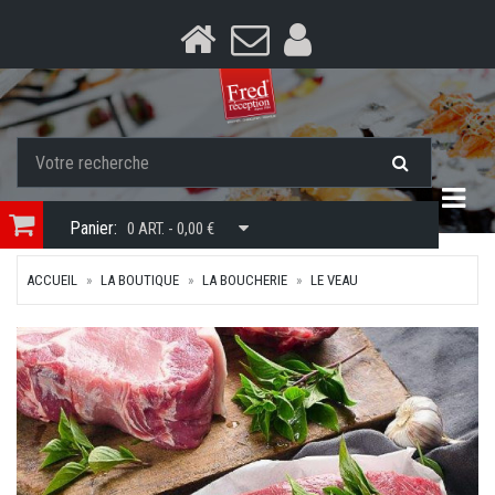
Togg
Panier:
0 ART. - 0,00 €
ACCUEIL
LA BOUTIQUE
LA BOUCHERIE
LE VEAU