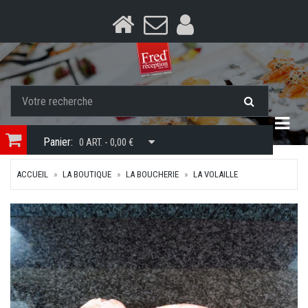
Togg
Panier:
0 ART. - 0,00 €
ACCUEIL
LA BOUTIQUE
LA BOUCHERIE
LA VOLAILLE