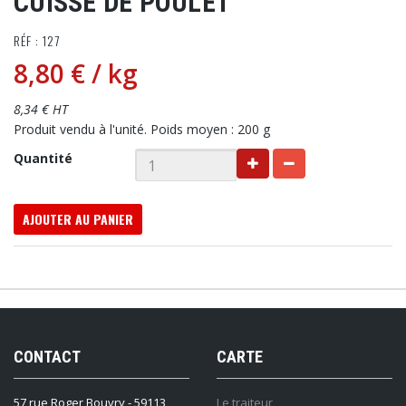
CUISSE DE POULET
RÉF : 127
8,80 €
/ kg
8,34 € HT
Produit vendu à l'unité. Poids moyen : 200 g
Quantité
AJOUTER AU PANIER
CONTACT
CARTE
57 rue Roger Bouvry - 59113
Le traiteur