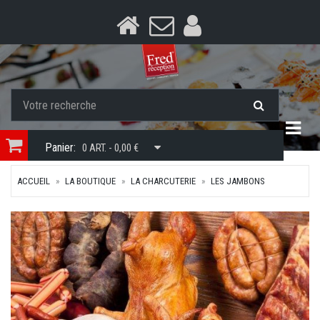
Togg
Panier:
0 ART. - 0,00 €
ACCUEIL
LA BOUTIQUE
LA CHARCUTERIE
LES JAMBONS