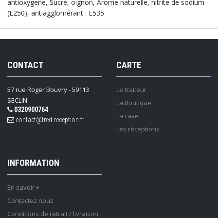
antioxygene, Sucre, oignon, Arome naturelle, nitrite de sodium
(E250), antiagglomérant : E535
CONTACT
CARTE
57 rue Roger Bouvry - 59113
Le traiteur
SECLIN
La Boutique
0320900764
La cave
contact@fred-reception.fr
Les réceptions
INFORMATION
En savoir +
Contactez nous
Conditions de retrait / livraison