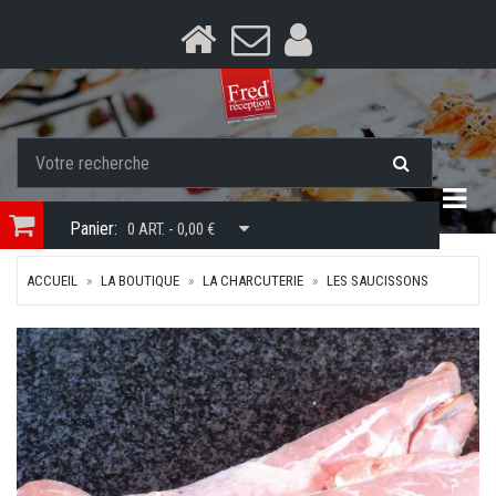
Togg
Panier:
0 ART. - 0,00 €
ACCUEIL
LA BOUTIQUE
LA CHARCUTERIE
LES SAUCISSONS